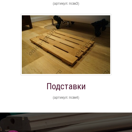
(артикул: псвк3)
Подставки
(артикул: псвк4)