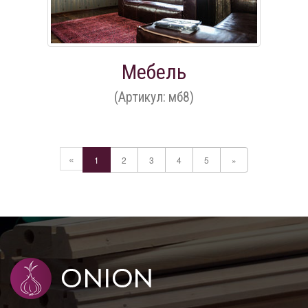
Мебель
(Артикул: мб8)
«
1
2
3
4
5
»