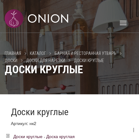
Toggle
navigati
>
>
>
ГЛАВНАЯ
КАТАЛОГ
БАРНАЯ И РЕСТОРАННАЯ УТВАРЬ
>
>
ДОСКИ
ДОСКИ ДЛЯ НАРЕЗКИ
ДОСКИ КРУГЛЫЕ
ДОСКИ КРУГЛЫЕ
Доски круглые
Артикул: нк2
|
,
Доски круглые
Доска круглая