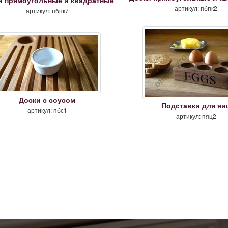
и прямоугольные и квадратные
артикул: пбпк2
артикул: пбпк7
Доски с соусом
Подставки для яи
артикул: пбс1
артикул: пяц2