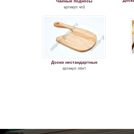
Доск
Чайные подносы
артикул: чп3
Доски нестандартные
артикул: пбн1