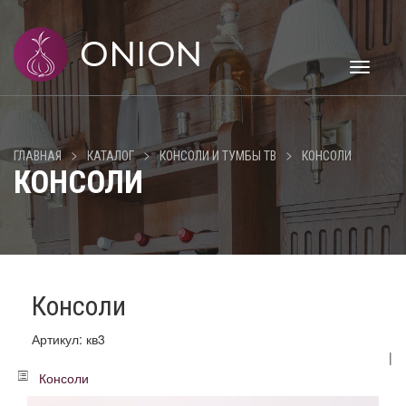
Toggle
navigati
>
>
>
ГЛАВНАЯ
КАТАЛОГ
КОНСОЛИ И ТУМБЫ ТВ
КОНСОЛИ
КОНСОЛИ
Консоли
Артикул: кв3
|
Консоли