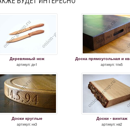
АКЖЕ БУДЕТ ИНТЕРЕСНО
Деревянный нож
Доска прямоугольная и к
артикул: дн1
артикул: тпк5
Доски круглые
Доски - винтаж
артикул: нк3
артикул: нв2