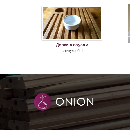
Доски с соусом
артикул: пбс1