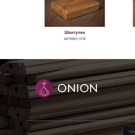
Шкатулка
артикул: пл3